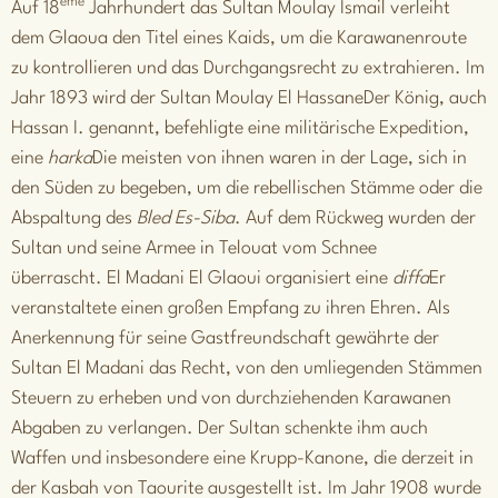
ème
Auf 18
Jahrhundert das
Sultan Moulay Ismail
verleiht
dem Glaoua den Titel eines Kaids, um die Karawanenroute
zu kontrollieren und das Durchgangsrecht zu extrahieren. Im
Jahr 1893 wird der Sultan
Moulay El Hassane
Der König, auch
Hassan I. genannt, befehligte eine militärische Expedition,
eine
harka
Die meisten von ihnen waren in der Lage, sich in
den Süden zu begeben, um die rebellischen Stämme oder die
Abspaltung des
Bled Es-Siba
. Auf dem Rückweg wurden der
Sultan und seine Armee in Telouat vom Schnee
überrascht.
El Madani El Glaoui
organisiert eine
diffa
Er
veranstaltete einen großen Empfang zu ihren Ehren. Als
Anerkennung für seine Gastfreundschaft gewährte der
Sultan El Madani das Recht, von den umliegenden Stämmen
Steuern zu erheben und von durchziehenden Karawanen
Abgaben zu verlangen. Der Sultan schenkte ihm auch
Waffen und insbesondere eine Krupp-Kanone, die derzeit in
der Kasbah von Taourite ausgestellt ist. Im Jahr 1908 wurde