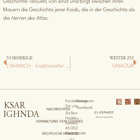
Geschichte Telouets von einst und birgt zwischen ihren
Mauern die Geschichte jener Kaids, die in der Geschichte als
die
Herren des Atlas
.
VORHERIGE
WEITER ZU
L'AHWACH - traditioneller Tanz
GNAOUA
Kontaktieren
Instagram
KSAR
Sie uns
Facebook
NACHRICHTEN
IGHNDA
Ait Ben
@copyright2026
Haddou -
VERWALTUNG VON COOKIES
Asfalou
45 002
Ouarzazate
RECHTLICHE HINWEISE