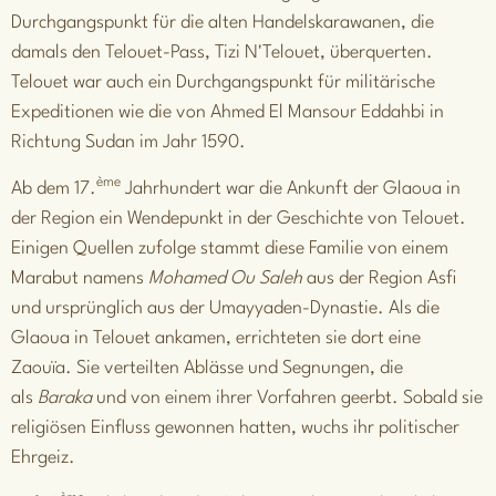
Durchgangspunkt für die alten Handelskarawanen, die
damals den Telouet-Pass, Tizi N'Telouet, überquerten.
Telouet war auch ein Durchgangspunkt für militärische
Expeditionen wie die von
Ahmed El Mansour Eddahbi
in
Richtung Sudan im Jahr 1590.
ème
Ab dem 17.
Jahrhundert war die Ankunft der Glaoua in
der Region ein Wendepunkt in der Geschichte von Telouet.
Einigen Quellen zufolge stammt diese Familie von einem
Marabut namens
Mohamed Ou Saleh
aus der Region Asfi
und ursprünglich aus der
Umayyaden-Dynastie
. Als die
Glaoua in Telouet ankamen, errichteten sie dort eine
Zaouïa. Sie verteilten Ablässe und Segnungen, die
als
Baraka
und von einem ihrer Vorfahren geerbt. Sobald sie
religiösen Einfluss gewonnen hatten, wuchs ihr politischer
Ehrgeiz.