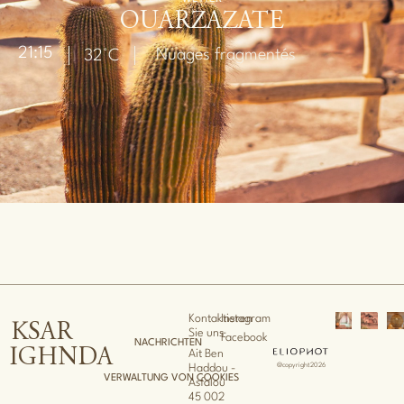
OUARZAZATE
21:15
Nuages fragmentés
32°C
Kontaktieren
Instagram
KSAR
Sie uns
Facebook
NACHRICHTEN
IGHNDA
Ait Ben
@copyright2026
Haddou -
VERWALTUNG VON COOKIES
Asfalou
45 002