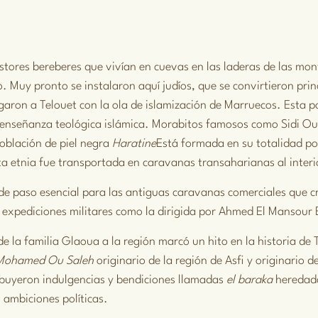
stores bereberes que vivían en cuevas en las laderas de las mon
o. Muy pronto se instalaron aquí judíos, que se convirtieron pri
egaron a Telouet con la ola de islamización de Marruecos. Esta 
 enseñanza teológica islámica. Morabitos famosos como Sidi Ou
población de piel negra
Haratine
Está formada en su totalidad po
ta etnia fue transportada en caravanas transaharianas al inter
de paso esencial para las antiguas caravanas comerciales que cr
expediciones militares como la dirigida por
Ahmed El Mansour 
a de la familia Glaoua a la región marcó un hito en la historia d
Mohamed Ou Saleh
originario de la región de Asfi y originario d
ibuyeron indulgencias y bendiciones llamadas
el baraka
heredad
s ambiciones políticas.