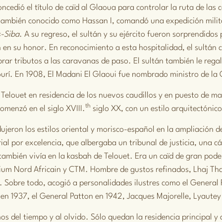
ncedió el título de caïd al Glaoua para controlar la ruta de las
también conocido como Hassan I, comandó una expedición mili
s-Siba
. A su regreso, el sultán y su ejército fueron sorprendidos
 en su honor. En reconocimiento a esta hospitalidad, el sultán 
brar tributos a las caravanas de paso. El sultán también le reg
ourí. En 1908, El Madani El Glaoui fue nombrado ministro de la
 Telouet en residencia de los nuevos caudillos y en puesto de ma
th
comenzó en el siglo XVIII.
siglo XX, con un estilo arquitectónic
odujeron los estilos oriental y morisco-español en la ampliación 
al por excelencia, que albergaba un tribunal de justicia, una cár
también vivía en la kasbah de Telouet. Era un caïd de gran pod
um Nord Africain y CTM. Hombre de gustos refinados, Lhaj Tha
. Sobre todo, acogió a personalidades ilustres como el General 
 en 1937, el General Patton en 1942, Jacques Majorelle, Lyaute
os del tiempo y al olvido. Sólo quedan la residencia principal 