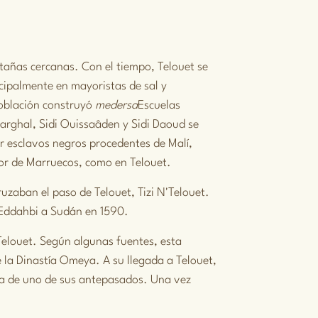
tañas cercanas. Con el tiempo, Telouet se
ncipalmente en mayoristas de sal y
población construyó
medersa
Escuelas
arghal, Sidi Ouissaâden y Sidi Daoud se
r esclavos negros procedentes de Malí,
ior de Marruecos, como en Telouet.
uzaban el paso de Telouet, Tizi N'Telouet.
Eddahbi
a Sudán en 1590.
e Telouet. Según algunas fuentes, esta
e la
Dinastía Omeya
. A su llegada a Telouet,
a de uno de sus antepasados. Una vez