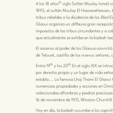
th
A los 18 años
siglo
Sultán Moulay Ismail
co
1893, el sultán
Moulay El Hassane
Hassan, 
tribus rebeldes o la disidencia de los
Bled E
Glaoui
organiza un
diffa
una gran recepción
impuestos de las tribus circundantes y a co
que actualmente se exhibe en la kasbah ta
El ascenso al poder de los Glaoua convirtió
de Telouet, castillo de los nuevos señores, 
th
th
Entre 19
y los 20
En el siglo XIX se intr
por derecho propio y un lugar de vida señori
establo... La famosa
Lhaj Thami El Glaoui
numerosas propiedades y acciones en Omni
coleccionaba alfombras y piedras preciosas
16 de noviembre de 1931, Winston Churchill
Hoy en día, la kasbah sucumbe a los caprich