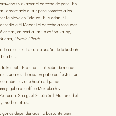
 caravanas y extraer el derecho de paso. En
tar.
harka
hacia el sur para someter a las
 por la nieve en Telouat.
El Madani El
concedió a El Madani el derecho a recaudar
aló armas, en particular un cañón Krupp,
 Guerra,
Ouazir Alharb
.
ndo en el sur. La construcción de la kasbah
o bereber.
de la kasbah. Era una institución de mando
cel, una residencia, un patio de fiestas, un
er económico, que había adquirido
mi jugaba al golf en Marrakech y
Residente Steeg, el Sultán Sidi Mohamed el
y y muchos otros.
y algunas dependencias, lo bastante bien