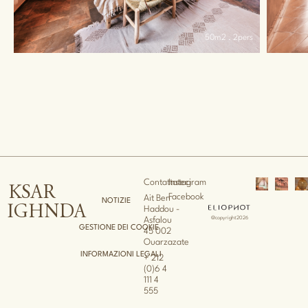
 2pers
40m2 . 4pers
Contattateci
Instagram
KSAR
Facebook
Ait Ben
NOTIZIE
IGHNDA
Haddou -
@copyright2026
Asfalou
GESTIONE DEI COOKIE
45 002
Ouarzazate
INFORMAZIONI LEGALI
+ 212
(0)6 4
111 4
555