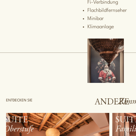
Fi-Verbindung
Flachbildfernseher
Minibar
Klimaanlage
Zimm
ANDERE
ENTDECKEN SIE
SUITE
SU
Familiär