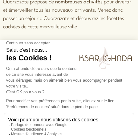
Ouarzazate propose de
nombreuses activité
s
pour divertir
et émerveiller tous les nouveaux arrivants. Venez donc
passer un séjour à Ouarzazate et découvrez les facettes
cachées de cette merveilleuse ville.
PRÉCÉDENT
SUIVANT
La région d’Ouarzazate en tant que centre économique
Le thé au Maroc
Nous
Instagram
KSAR
contacter
Facebook
ACTUALITÉS
IGHNDA
Ait Ben
@copyright2026
Haddou -
GESTION DES COOKIES
Asfalou
45 002