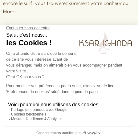
encore le surf, vous trouverez surement votre bonheur au
Maroc
PRÉCÉDENT
SUIVANT
Apprendre la langue arabe avant un séjour au Maroc
Quelles sont les meilleures activités à faire dans le désert Marocain ?
Nous
Instagram
KSAR
contacter
Facebook
ACTUALITÉS
IGHNDA
Ait Ben
@copyright2026
Haddou -
GESTION DES COOKIES
Asfalou
45 002
Ouarzazate
MENTIONS LÉGALES
+ 212
(0)6 4