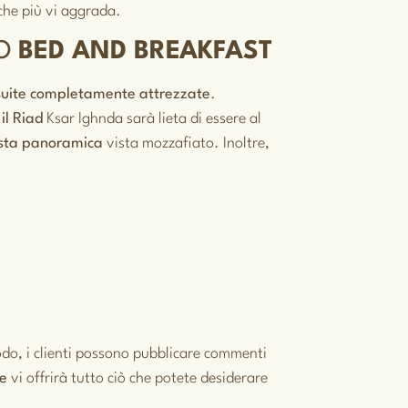
he più vi aggrada.
RO
BED AND BREAKFAST
suite completamente attrezzate
.
n
il Riad
Ksar Ighnda sarà lieta di essere al
ista panoramica
vista mozzafiato. Inoltre,
odo, i clienti possono pubblicare commenti
le
vi offrirà tutto ciò che potete desiderare