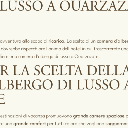
 LUSSO A OUARZAZ
'avventura allo scopo di
ricarica
. La scelta di un
camera d'alber
a
dovrebbe rispecchiare l'anima dell'hotel in cui trascorrerete u
gliere una camera d'albergo di lusso a Ouarzazate.
R LA SCELTA DELL
LBERGO DI LUSSO 
E
le destinazioni di vacanza promuovono
grande
camere spaziose
p
fre una
grande comfort
per tutti coloro che vogliono
soggiorno