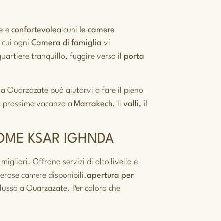
e
e
confortevole
alcuni
le camere
 cui ogni
Camera di famiglia
vi
uartiere tranquillo, fuggire verso il
porta
a Ouarzazate può aiutarvi a fare il pieno
a prossima vacanza a
Marrakech
.
Il
valli, il
COME KSAR IGHNDA
 migliori. Offrono servizi di alto livello e
erose camere disponibili.
apertura per
 lusso a Ouarzazate. Per coloro che