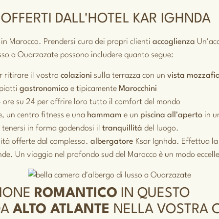
 OFFERTI DALL'HOTEL KAR IGHNDA
 in Marocco. Prendersi cura dei propri clienti
accoglienza
Un'acc
 lusso a Ouarzazate possono includere quanto segue:
 ritirare il vostro
colazioni
sulla terrazza con un
vista mozzafi
piatti
gastronomico
e tipicamente
Marocchini
4 ore su 24 per offrire loro tutto il comfort del mondo
, un centro fitness e una
hammam
e un
piscina all'aperto
in 
 tenersi in forma godendosi il
tranquillità
del luogo.
vità offerte dal complesso.
albergatore
Ksar Ignhda. Effettua l
ende. Un viaggio nel profondo sud del Marocco è un modo eccelle
ZIONE
ROMANTICO
IN QUESTO
DA
ALTO ATLANTE
NELLA VOSTRA 