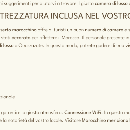
ni suggerimenti per aiutarvi a trovare il giusto
camera di lusso
c
TTREZZATURA INCLUSA NEL VOST
serto marocchino
offre ai turisti un buon
numero di camere e 
 stati
decorato
per riflettere il Marocco. Il personale presente i
i lusso
a Ouarzazate. In questo modo, potrete godere di una
v
zionale
 garantire la giusta atmosfera.
Connessione WiFi
. In questo m
 la notorietà del vostro locale. Visitare
Marocchino meridiona