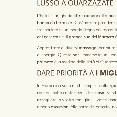
LUSSO A OUARZAZATE
L'hotel Ksar Ighnda
offre camere
offrendo
hanno
da
terrazze
. Così potrete prendere
trasporterà in un mondo degno dei racconti 
del deserto
nel
Il grande sud del Marocco
Approfittate di diversi
massaggi
per aiutar
di energia. Questo
oasi
immerso in un luogo
palmeto
e la medina della città di Ouarzazat
DARE PRIORITÀ A
I MIG
In Marocco ci sono molti complessi
alberga
camere molto confortevoli.
lussuoso
. Veni
accogliere
la vostra famiglia e i vostri ami
amano
escursioni
Alle porte del deserto, no