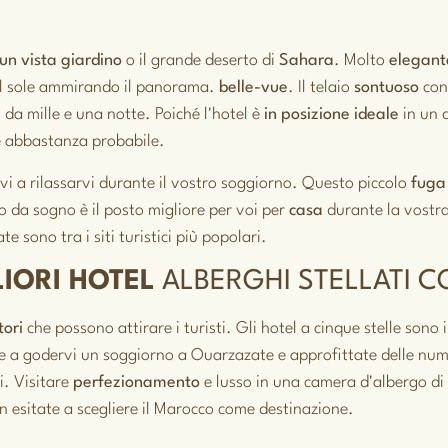
 un
vista giardino
o il grande deserto di
Sahara
. Molto
elegant
 il sole ammirando il panorama.
belle-vue
. Il telaio
sontuoso
con
da mille e una notte. Poiché l'hotel è
in posizione ideale
in un q
è abbastanza probabile.
vi a rilassarvi durante il vostro soggiorno. Questo piccolo
fuga
 da sogno è il posto migliore per voi per
casa
durante la vostr
e sono tra i siti turistici più popolari.
LIORI HOTEL
ALBERGHI STELLATI 
tori
che possono attirare i turisti. Gli hotel a cinque stelle sono i
te a godervi un soggiorno a Ouarzazate e approfittate delle num
ci. Visitare
perfezionamento
e lusso in una camera d'albergo di
n esitate a scegliere il Marocco come destinazione.