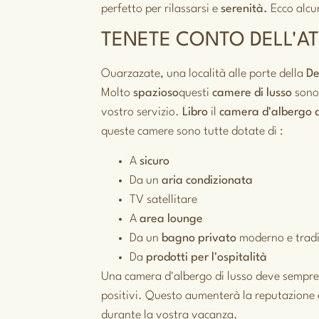
perfetto per rilassarsi e
serenità.
Ecco alcu
TENETE CONTO DELL'A
Ouarzazate, una località alle porte della
De
Molto
spazioso
questi
camere di lusso
sono
vostro servizio.
Libro
il
camera d'albergo d
queste camere sono tutte dotate di :
A
sicuro
Da un
aria condizionata
TV satellitare
A
area lounge
Da un
bagno privato
moderno e tradi
Da
prodotti per l'ospitalità
Una camera d'albergo di lusso deve sempre
positivi. Questo aumenterà la reputazione e
durante la vostra vacanza.