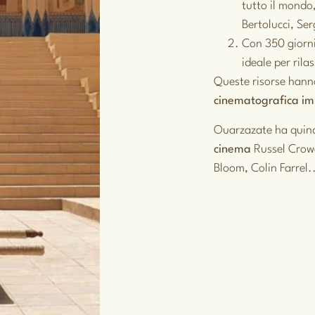
tutto il mondo
Bertolucci, Se
Con 350 giorni
ideale per rila
Queste risorse hanno
cinematografica im
Ouarzazate ha quind
cinema
Russel Crowe
Bloom, Colin Farrel.