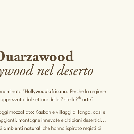
Ouarzawood
ywood nel deserto
annominata
"Hollywood africana
. Perché la regione
th
apprezzata dal settore delle 7 stelle?
arte?
aggi mozzafiato: Kasbah e villaggi di fango, oasi e
eggianti, montagne innevate e altipiani desertici...
di
ambienti naturali
che hanno ispirato registi di