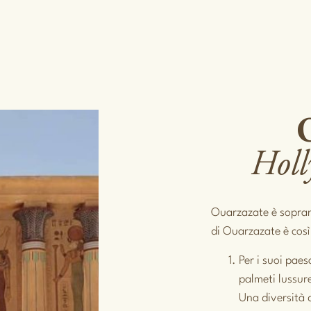
Holl
Ouarzazate è sopr
di Ouarzazate è così 
Per i suoi paes
palmeti lussur
Una diversità 