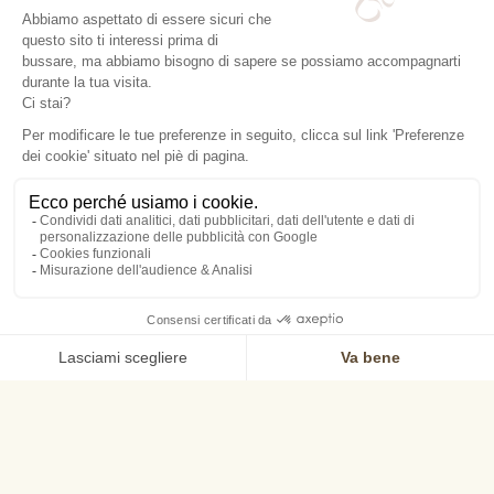
A
ISTORIA
fuori dall'ordinario
Un'antica kasbah restaurata nella più pura tradizione per
diventare un magnifico Riad di 80 camere, che immerge
gli ospiti in un'atmosfera intima ed esclusiva. Una
raffinatezza inaudita che immerge i suoi ospiti privilegiati
in un'altra dimensione. Una sensazione di evasione,
l'impressione di perdersi tra le tante scale, le tante
terrazze, tutti gli spazi del Riad sono volutamente
singolari per creare dei bozzoli che ognuno può fare
propri. Per costruire Ksar Ighnda, così come lo
conosciamo oggi, ci sono voluti vent'anni a Pascal
Petrone, il proprietario che si è innamorato del villaggio e