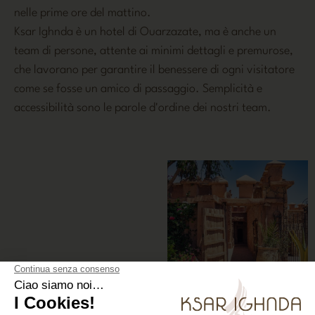
nelle prime ore del mattino.
Ksar Ighnda è un hotel di Ouarzazate, ma è anche un
team di persone, attente ai minimi dettagli e premurose,
che lavorano per garantire il benessere di ogni visitatore
come se fosse un amico di passaggio. Semplicità e
accessibilità sono le parole d'ordine dei nostri team.
INGRESSO ALLA MOSCHEA