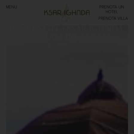
MENU
PRENOTA UN
HOTEL
PRENOTA VILLA
BENVENUTI
a
KSAR IGHNDA,
il tuo
FUGA INCANTATA