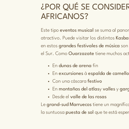
¿POR QUÉ SE CONSIDER
AFRICANOS?
Este tipo
eventos
musical
se suma al pan
atractivo. Puede visitar los distintos
Kasba
en estos
grandes festivales de música
son
el Sur. Como
Ouarzazate
tiene muchos act
En
dunas de arena
fin
En
excursiones
à
espalda de camell
Con una cáscara
festivo
En
montañas del atlas
y
valles
y
gar
Desde el
valle de las rosas
Le
grand-sud
Marruecos
tiene un magnífi
la suntuosa
puesta de sol
que te está espe