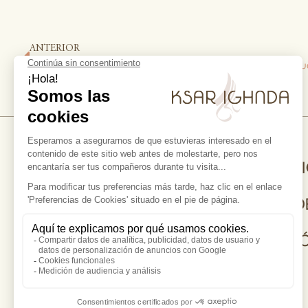
ANTERIOR
Todo lo que debe saber sobre la cultura bereber en Marr
KSAR
NOTI
IGHNDA
GESTIÓN D
INFORMACIÓ