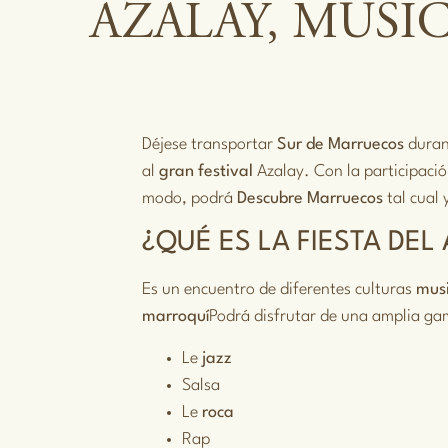
AZALAY, MÚSI
Déjese transportar
Sur de Marruecos
duran
al
gran festival
Azalay. Con la participaci
modo, podrá
Descubre Marruecos
tal cual 
¿QUÉ ES LA FIESTA DEL
Es un encuentro de diferentes culturas
mus
marroquí
Podrá disfrutar de una amplia gam
Le
jazz
Salsa
Le
roca
Rap