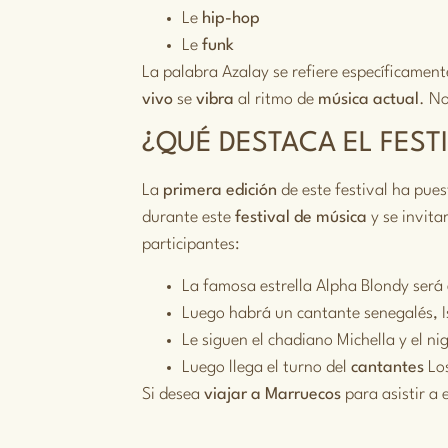
Le
hip-hop
Le
funk
La palabra Azalay se refiere específicament
vivo
se
vibra
al ritmo de
música actual
. N
¿QUÉ DESTACA EL FEST
La
primera edición
de este festival ha pues
durante este
festival de música
y se invita
participantes:
La famosa estrella Alpha Blondy será 
Luego habrá un cantante senegalés, Is
Le siguen el chadiano Michella y el 
Luego llega el turno del
cantantes
Los
Si desea
viajar a Marruecos
para asistir a 