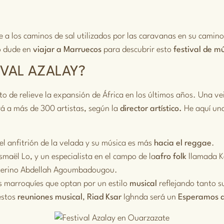
e a los caminos de sal utilizados por las caravanas en su camin
o dude en
viajar a Marruecos
para descubrir esto
festival de m
IVAL AZALAY?
to de relieve la expansión de África en los últimos años. Una v
rá a más de 300 artistas, según la
director artístico.
He aquí una
el anfitrión de la velada y su música es más
hacia el reggae
.
maël Lo, y un especialista en el campo de la
afro
folk
llamada K
nigerino Abdellah Agoumbadougou.
 marroquíes que optan por un estilo
musical
reflejando tanto s
estos
reuniones
musical
,
Riad Ksar
Ighnda será un
Esperamos d