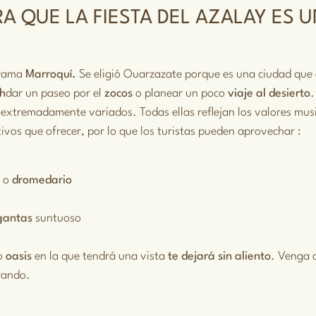
A QUE LA FIESTA DEL AZALAY ES 
orama
Marroquí.
Se eligió Ouarzazate porque es una ciudad qu
h
dar un paseo por el
zocos
o planear un poco
viaje al desierto
.
 extremadamente variados. Todas ellas reflejan los valores music
ivos que ofrecer, por lo que los turistas pueden aprovechar :
o
o
dromedario
gantas
suntuoso
co
oasis
en la que tendrá una vista
te dejará sin aliento
. Venga 
rando.