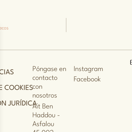
uecos
Póngase en
Instagram
CIAS
contacto
Facebook
con
E COOKIES
nosotros
N JURÍDICA
Ait Ben
Haddou -
Asfalou