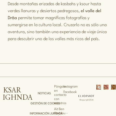
Desde montañas erizadas de kasbahs y ksour hasta
verdes llanuras y desiertos pedregosos,
el valle del
Drâa
permite tomar magníficas fotografías y
sumergirse en la cultura local. Cruzarlo no es sólo una
aventura, sino también una experiencia de viaje única
para descubrir uno de los valles más ricos del país.
Póngase
Instagram
KSAR
en
Facebook
NOTICIAS
contacto
IGHNDA
con
@copyright2026
nosotros
GESTIÓN DE COOKIES
Ait Ben
Haddou -
INFORMACIÓN JURÍDICA